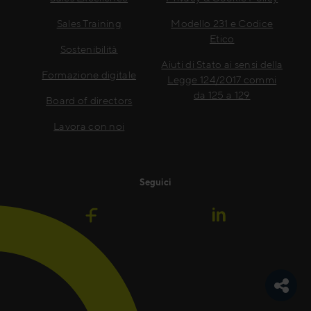
Sales Training
Modello 231 e Codice
Etico
Sostenibilità
Aiuti di Stato ai sensi della
Formazione digitale
Legge 124/2017 commi
da 125 a 129
Board of directors
Lavora con noi
Seguici
Pulsan