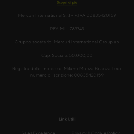
Scopri di più
Mercuri International S.r.l – P.IVA 00835420159
REA MI – 783743
Gruppo socetario: Mercuri International Group ab
Cap. Sociale: 50.000,00
Registro delle imprese di Milano Monza Brianza Lodi,
numero di iscrizione: 00835420159
Link Utili
Sales Excellence
Privacy & Cookie Policy