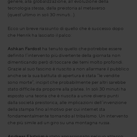
genere, alla globalizzazione, all’evoluzione della
tecnologia stessa, dalla preistoria al metaverso
(quest’ultimo in soli 30 minuti…).
Ecco un breve riassunto di quello che è successo dopo
che Henrik ha lasciato il palco:
Ashkan Fardost
ha tenuto quello che potrebbe essere
definito l’intervento più divertente della giornata non
dimenticando però di toccare dei temi molto profondi.
Grazie al suo fascino è riuscito a non allarmare il pubblico
anche se la sua battuta di apertura è stata “le vendite
sono morte”, incipit che probabilmente per altri sarebbe
stato difficile da proporre alla platea. In soli 30 minuti ha
esposto una teoria che è riuscita a unire diversi punti
dalla società preistorica, alle implicazioni dell’invenzione
della stampa fino al motivo per cui internet sta
fondamentalmente tornando al tribalismo. Un intervento
che più simile ad un giro su una montagna russa.
Andreas Ekström
è stato appassionato nel suo attacco