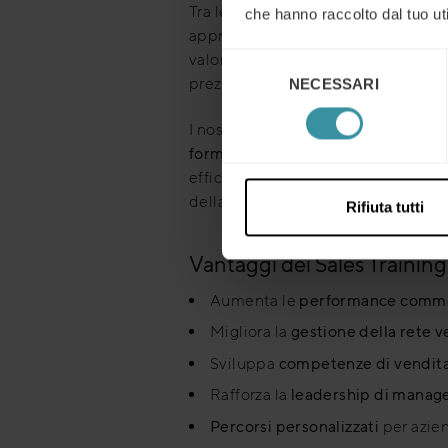
Tra le metodologie utilizzate nei no
che hanno raccolto dal tuo uti
approccio che aiuta i team commerc
valore delle soluzioni proposte e d
Selezione
prezzo.
NECESSARI
del
consenso
I nostri programmi possono essere 
formazione online e webinar
, sceg
efficace in funzione degli obiettivi
della
leadership a distanza
, rivolt
Rifiuta tutti
Vantaggi dei Sales Training
Aumenta le
performance comme
Migliora la
gestione della rete v
Sviluppa
competenze di vendita
Rafforza la
leadership di manage
Percorsi personalizzati
per azie