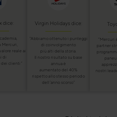
x dice:
Virgin Holidays dice:
Toyo
ccademia,
“Abbiamo ottenuto i punteggi
“Mercuri 
 Mercuri,
di coinvolgimento
partner st
alore reale ai
più alti della storia.
programma
i di
Il nostro risultato su base
paneu
dei clienti”
annua è
apprezza
aumentato del 40%
nostri lead
rispetto allo stesso periodo
dell’anno scorso”