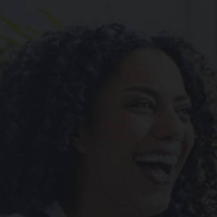
endite per il settore bancario
endite per l’industria manufatturiera