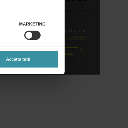
Hai bisogno di aiuto per identificare la
formazione giusta?
MARKETING
Richiedi una consulenza o chiamaci
direttamente:
+39 02 54 10 00 02
Richiedi una consulenza
Accetta tutti