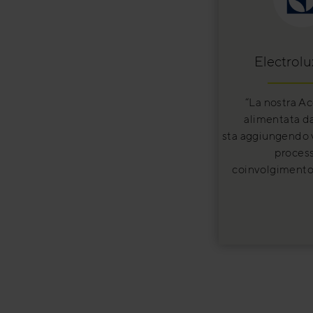
Electrolu
“La nostra A
alimentata da
sta aggiungendo v
process
coinvolgimento 