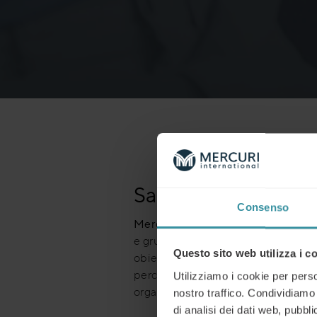
Sales training
Consenso
Mercuri International progetta per
e gruppi target, sviluppando
progr
Questo sito web utilizza i c
obiettivi di business. Offriamo
for
percorsi di sviluppo delle competenz
Utilizziamo i cookie per perso
organizzazione.
nostro traffico. Condividiamo 
di analisi dei dati web, pubbl