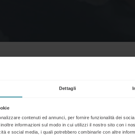
Dettagli
I
corsi di formazione su misura
per aziende, team commerciali
ammi personalizzati
in base ai prodotti, ai servizi e agli
ookie
mazione commerciale
,
formazione alle vendite
, coaching e
e costruiti sulla realtà e sulle esigenze della tua
nalizzare contenuti ed annunci, per fornire funzionalità dei socia
inoltre informazioni sul modo in cui utilizzi il nostro sito con i n
icità e social media, i quali potrebbero combinarle con altre inform