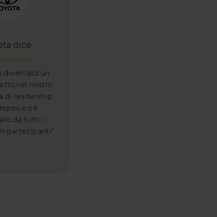
ta dice:
è diventato un
retto nel nostro
 di leadership
ropeo ed è
to da tutti i
er partecipanti”