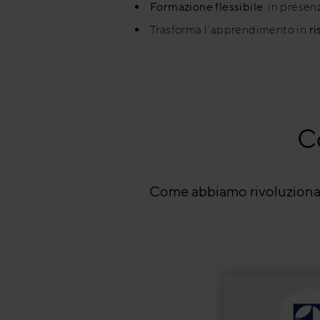
Formazione flessibile
: in prese
Trasforma l’apprendimento in
ri
Co
Come abbiamo rivoluzionato