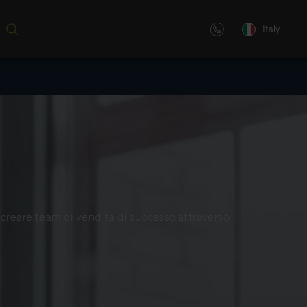
Italy
opri come
ione digitale, personalizzata o
per i nostri
 creiamo soluzioni di
tive avanzate, specificamente
enze.
creare team di vendita di successo attraverso