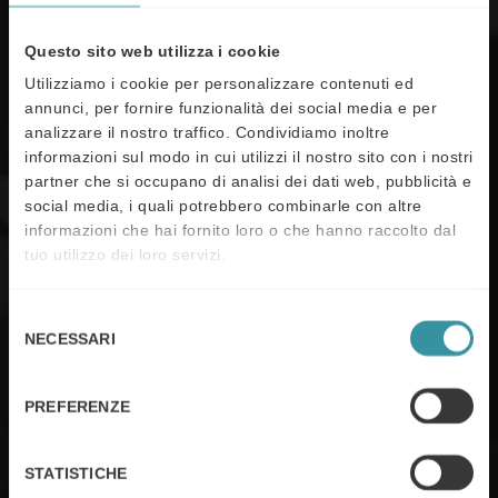
delle vendite
Questo sito web utilizza i cookie
Utilizziamo i cookie per personalizzare contenuti ed
annunci, per fornire funzionalità dei social media e per
2000+
analizzare il nostro traffico. Condividiamo inoltre
informazioni sul modo in cui utilizzi il nostro sito con i nostri
partner che si occupano di analisi dei dati web, pubblicità e
social media, i quali potrebbero combinarle con altre
Clienti di diversi paesi e settori industriali
informazioni che hai fornito loro o che hanno raccolto dal
tuo utilizzo dei loro servizi.
50+
Selezione
NECESSARI
del
Paesi dove Mercuri International è attiva.
consenso
PREFERENZE
300 000+
STATISTICHE