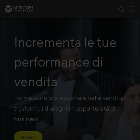
All
Vai al contenuto
Incrementa le tue
performance di
vendita
Formazione professionale nelle vendite:
trasforma i dialoghi in opportunità di
business.
Iniziamo