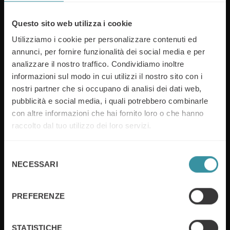
Questo sito web utilizza i cookie
Da 60 anni nel mondo e da 50 anni in Italia, Mercuri
Utilizziamo i cookie per personalizzare contenuti ed
International lavora tutti i giorni con le aziende con
annunci, per fornire funzionalità dei social media e per
l’obiettivo di migliorarne i risultati di vendita. Infatti,
analizzare il nostro traffico. Condividiamo inoltre
nel corso della sua attività, Mercuri International ha
supportato oltre 15.000 aziende nel mondo a
informazioni sul modo in cui utilizzi il nostro sito con i
migliorare le performance dei propri venditori.
nostri partner che si occupano di analisi dei dati web,
pubblicità e social media, i quali potrebbero combinarle
Scopri di più
con altre informazioni che hai fornito loro o che hanno
raccolto dal tuo utilizzo dei loro servizi.
Mercuri International S.r.l – P.IVA 00835420159
Selezione
REA MI – 783743
NECESSARI
del
consenso
Gruppo socetario: Mercuri International Group ab
PREFERENZE
Cap. Sociale: 50.000,00
Registro delle imprese di Milano Monza Brianza Lodi,
STATISTICHE