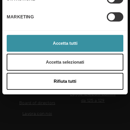
numero di iscrizione: 00835420159
MARKETING
Accetta tutti
Link Utili
Sales Excellence
Privacy & Cookie Policy
Accetta selezionati
Sales Training
Modello 231 e Codice
Etico
Rifiuta tutti
Sostenibilità
Aiuti di Stato ai sensi della
Formazione digitale
Legge 124/2017 commi
da 125 a 129
Board of directors
Lavora con noi