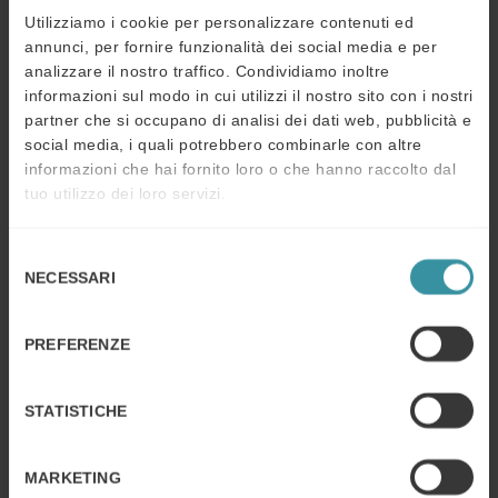
quotidiani.
Utilizziamo i cookie per personalizzare contenuti ed
annunci, per fornire funzionalità dei social media e per
Livello 4: Analizzare.
Come risultato del modulo e-
analizzare il nostro traffico. Condividiamo inoltre
learning, il partecipante saprà analizzare e confrontare
informazioni sul modo in cui utilizzi il nostro sito con i nostri
dati su clienti e attività di vendita.
partner che si occupano di analisi dei dati web, pubblicità e
social media, i quali potrebbero combinarle con altre
Livello 5: Valutare.
Al termine della sessione di coaching,
informazioni che hai fornito loro o che hanno raccolto dal
il partecipante saprà valutare dati esistenti sulle attività di
tuo utilizzo dei loro servizi.
vendita con i propri clienti e identificare aree di
miglioramento.
Selezione
NECESSARI
del
Livello 6: Creare.
Come risultato complessivo del training
consenso
program il partecipante saprà creare e mettere in pratica
piani di attività di vendita strategica per tutti i suoi clienti.
PREFERENZE
In questo esempio sono stati osservati degli obiettivi
costruiti uno sull’altro all’interno dello stesso training
STATISTICHE
program, ma ovviamente potremmo avere obiettivi
multipli che stimolino comportamenti diversi modulo per
MARKETING
modulo.