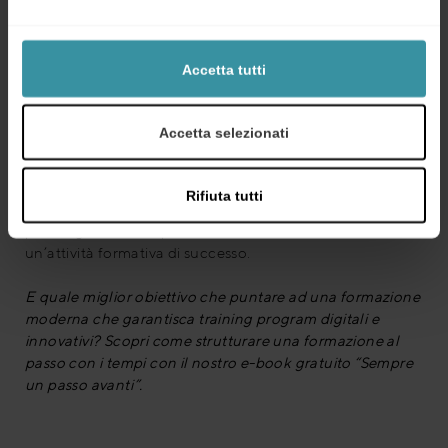
Training Program: ora posso iniziare
Accetta tutti
Qualunque siano le finalità e qualunque siano le
modalità in cui il complessivo programma di training
viene strutturato, mai dimenticarsi di dettagliare gli
Accetta selezionati
obiettivi e di dedicare il tempo necessario per
l’elaborazione degli stessi in una fase iniziale. Una volta
che la risposta a
”cosa il partecipante sarà capace di fare
Rifiuta tutti
come risultato al training program?”
sarà chiara allora si
potrà agevolmente partire con le altre fasi strutturando
un’attività formativa di successo.
E quale miglior obiettivo che puntare ad una formazione
moderna che garantisca training program digitali e
innovativi? Scopri come strutturare una formazione al
passo con i tempi con il nostro e-book gratuito “Sempre
un passo avanti”.