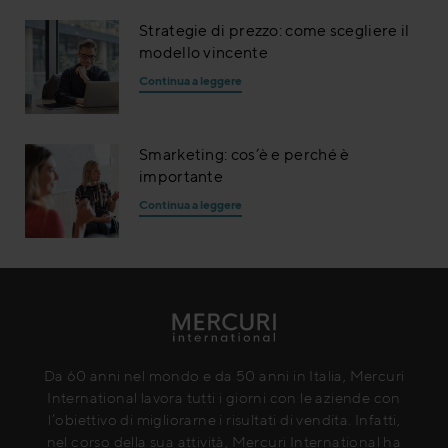
Strategie di prezzo: come scegliere il
modello vincente
Continua a leggere
Smarketing: cos’è e perché è
importante
Continua a leggere
Da 60 anni nel mondo e da 50 anni in Italia, Mercuri
International lavora tutti i giorni con le aziende con
l’obiettivo di migliorarne i risultati di vendita. Infatti,
nel corso della sua attività, Mercuri International ha