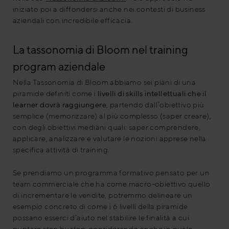
iniziato poi a diffondersi anche nei contesti di business
aziendali con incredibile efficacia.
La tassonomia di Bloom nel training
program aziendale
Nella Tassonomia di Bloom abbiamo sei piani di una
piramide definiti come i
livelli di skills intellettuali che il
learner dovrà raggiungere
, partendo dall’obiettivo più
semplice (memorizzare) al più complesso (saper creare),
con degli obiettivi mediani quali: saper comprendere,
applicare, analizzare e valutare le nozioni apprese nella
specifica attività di training.
Se prendiamo un programma formativo pensato per un
team commerciale che ha come macro-obiettivo quello
di incrementare le vendite, potremmo delineare un
esempio concreto di come i 6 livelli della piramide
possano esserci d’aiuto nel stabilire le finalità a cui
puntare step by step, considerando anche in quale