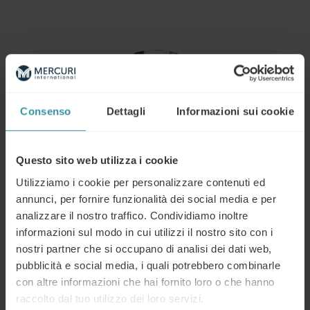
Consenso
Dettagli
Informazioni sui cookie
Questo sito web utilizza i cookie
Utilizziamo i cookie per personalizzare contenuti ed
annunci, per fornire funzionalità dei social media e per
analizzare il nostro traffico. Condividiamo inoltre
Inizia adesso
informazioni sul modo in cui utilizzi il nostro sito con i
Contattaci
nostri partner che si occupano di analisi dei dati web,
pubblicità e social media, i quali potrebbero combinarle
Qualunque sia la sfida, Mercuri International ha un
con altre informazioni che hai fornito loro o che hanno
percorso di formazione per voi. Consultate i nostri
raccolto dal tuo utilizzo dei loro servizi.
percorsi che vi permettono di formarvi ovunque vi