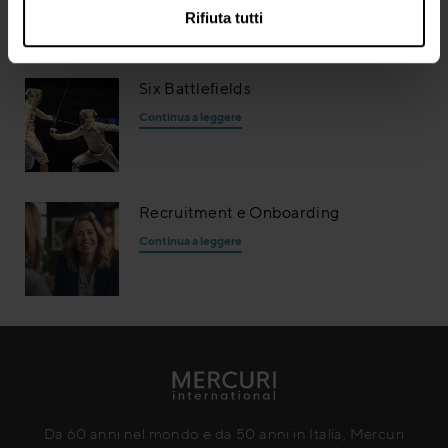
Rifiuta tutti
Six Battlefields
Continua a leggere
Recruitment e Onboarding
Continua a leggere
Da 60 anni nel mondo e da 50 anni in Italia, Mercuri