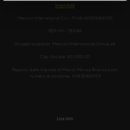
Scopri di più
Mercuri International S.r.l – P.IVA 00835420159
REA MI – 783743
Gruppo socetario: Mercuri International Group ab
Cap. Sociale: 50.000,00
Registro delle imprese di Milano Monza Brianza Lodi,
numero di iscrizione: 00835420159
Link Utili