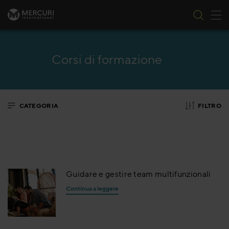
All
Vai al contenuto
Corsi di formazione
CATEGORIA
FILTRO
Guidare e gestire team multifunzionali
Continua a leggere