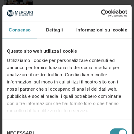
L’Eccellenza nella Customer Experience
Continua a leggere
Consenso
Dettagli
Informazioni sui cookie
Questo sito web utilizza i cookie
Effective Leadership
Utilizziamo i cookie per personalizzare contenuti ed
Continua a leggere
annunci, per fornire funzionalità dei social media e per
analizzare il nostro traffico. Condividiamo inoltre
informazioni sul modo in cui utilizzi il nostro sito con i
nostri partner che si occupano di analisi dei dati web,
Remote Selling
pubblicità e social media, i quali potrebbero combinarle
Continua a leggere
con altre informazioni che hai fornito loro o che hanno
raccolto dal tuo utilizzo dei loro servizi.
Selezione
Presentation skills 2.0
NECESSARI