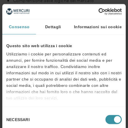
Comprensione delle logiche del mercato
farmaceutico e del corretto posizionamento del
prodotto
Sviluppo e implementazione dela strategia di prodotto
Consenso
Dettagli
Informazioni sui cookie
e di contatto
Capacità di massimizzare l’impatto dei colloqui con i
principali stakeholder
Questo sito web utilizza i cookie
Capacità di riconoscere e superare i livelli di resistenza
Utilizziamo i cookie per personalizzare contenuti ed
annunci, per fornire funzionalità dei social media e per
I consulenti Mercuri International hanno sviluppato nel
analizzare il nostro traffico. Condividiamo inoltre
tempo l’expertise e i metodi necessari per supportare le
informazioni sul modo in cui utilizzi il nostro sito con i nostri
aziende di questo settore ad incrementare le loro
partner che si occupano di analisi dei dati web, pubblicità e
performance di vendita.
social media, i quali potrebbero combinarle con altre
informazioni che hai fornito loro o che hanno raccolto dal
Lavorare giorno dopo giorno a fianco delle più
tuo utilizzo dei loro servizi.
importanti case farmaceutiche e aziende biomedicali al
mondo ha fornito a Mercuri International una visione
Selezione
approfondita delle efficienze e dei vantaggi competitivi
NECESSARI
del
necessari in questo mercato.
consenso