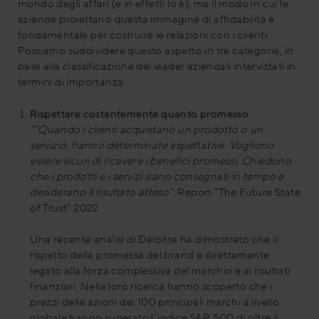
mondo degli affari (e in effetti lo è), ma il modo in cui le
aziende proiettano questa immagine di affidabilità è
fondamentale per costruire le relazioni con i clienti.
Possiamo suddividere questo aspetto in tre categorie, in
base alla classificazione dei leader aziendali intervistati in
termini di importanza:
Rispettare costantemente quanto promesso
“”Quando i clienti acquistano un prodotto o un
servizio, hanno determinate aspettative. Vogliono
essere sicuri di ricevere i benefici promessi. Chiedono
che i prodotti e i servizi siano consegnati in tempo e
desiderano il risultato atteso”.
Report “The Future State
of Trust” 2022
Una recente analisi di Deloitte ha dimostrato che il
rispetto della promessa del brand è direttamente
legato alla forza complessiva del marchio e ai risultati
finanziari. Nella loro ricerca hanno scoperto che i
prezzi delle azioni dei 100 principali marchi a livello
globale hanno superato l’indice S&P 500 di oltre il