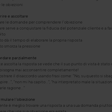
 le obiezioni:
rire e ascoltare
zzare le domande per comprendere l’obiezione
are serve a conquistare la fiducia del potenziale cliente e a fav
lto
lto dà il tempo di elaborare la propria risposta
lto smorza la pressione
ordare parzialmente
ente ascolta la risposta se vede che il suo punto di vista è stato 
bisogna mai acconsentire completamente!
strare il disaccordo usando frasi come: “No, su questo si sbag
pire…”, “non mi ha capito…”, “ha interpretato male la situazion
arle ragione…”
rmulare l’obiezione
liente è meglio trovare una risposta a una sua domanda piutto
ere che una sua obiezione era errata.