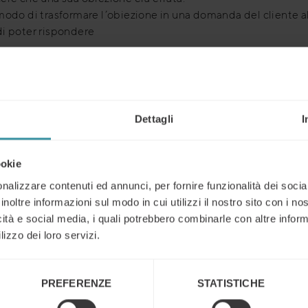
modo di trasformare l’obiezione in una domanda del cliente a
di poter rispondere
icare e prove (terzi)
te la vostra risposta/spiegazione attentamente, fornendo pr
 di quello che dite
ove di terzi è un buon aiuto ed evita discussioni
Dettagli
I
notare che il momento della spiegazione, con questo metodo,
on all’inizio, per stemperare l’eventualità che si creino discuss
ookie
e che, qualunque sia il motivo, un’obiezione è spesso
un’opp
nalizzare contenuti ed annunci, per fornire funzionalità dei socia
udere una contrattazione
. Sfortunatamente per la maggioranz
inoltre informazioni sul modo in cui utilizzi il nostro sito con i n
 un’obiezione
rappresenta una fonte di ansia
. Potremmo sent
icità e social media, i quali potrebbero combinarle con altre inform
otto pressione o sfidati. Ad ogni modo dovremmo avere un
lizzo dei loro servizi.
amento positivo di fronte ad esse vedendole come delle opp
olineare la nostra passione per la vendita.
PREFERENZE
STATISTICHE