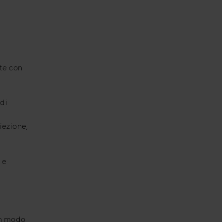
nte con
ndi
biezione,
 e
 in modo