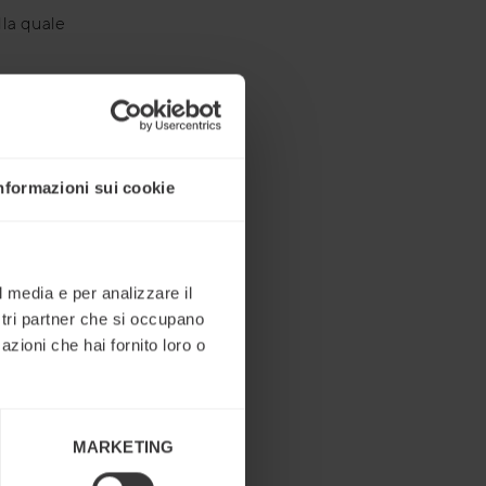
lla quale
ove a
nformazioni sui cookie
 è alla
ioni.
ortunità
l media e per analizzare il
a delle
ostri partner che si occupano
irci
azioni che hai fornito loro o
ortunità
MARKETING