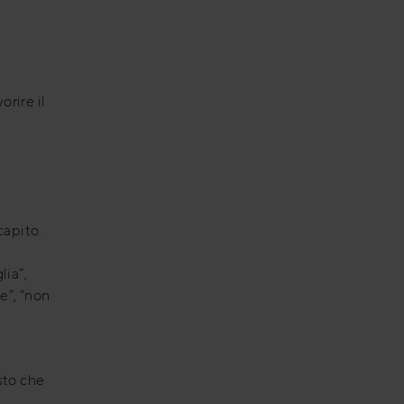
orire il
capito.
lia”,
e”, “non
sto che