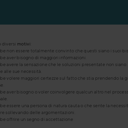
endite per il settore bancario
endite per l’industria manufatturiera
 diversi
motivi
:
be non essere totalmente convinto che questi siano i suoi bi
be aver bisogno di maggiori informazioni.
be avere la sensazione che le soluzioni presentate non siano
 alle sue necessità.
be volere maggiori certezze sul fatto che stia prendendo la g
e.
be aver bisogno o voler coinvolgere qualcun altro nel proces
ale.
be essere una persona di natura cauta o che sente la necessit
re sollevando delle argomentazioni.
be offrire un segno di accettazione