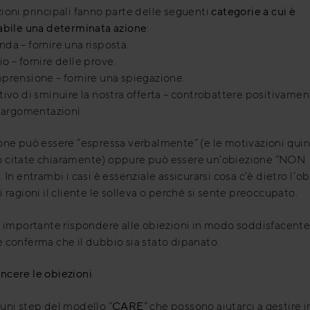
ioni principali fanno parte delle seguenti
categorie a cui è
abile una determinata azione
:
da – fornire una risposta.
o – fornire delle prove.
prensione – fornire una spiegazione.
tivo di sminuire la nostra offerta – controbattere positivame
i argomentazioni.
one può essere “espressa verbalmente” (e le motivazioni qui
 citate chiaramente) oppure può essere un’obiezione “NON
. In entrambi i casi è essenziale assicurarsi cosa c’è dietro l’o
i ragioni il cliente le solleva o perché si sente preoccupato.
è importante rispondere alle obiezioni in modo soddisfacente
 conferma che il dubbio sia stato dipanato.
ncere le obiezioni
uni step del modello “
CARE
” che possono aiutarci a gestire