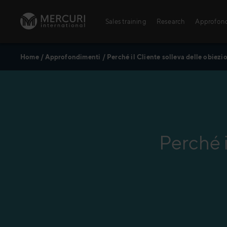
Vai al contenuto
Sales training
Research
Approfon
Home
/
Approfondimenti
/
Perché il Cliente solleva delle obiezi
Sales training
Digital training
Training topics
Sales excellence
Perché i
Formazione alle v