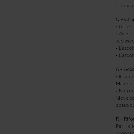
ottimale
C – Chia
• Utili
• Ascolt
suo asco
• L’asco
• L’asco
A – Acc
• Il cli
Ma non 
• Non mo
“deve ca
posso d
R – Rifo
Per il c
riconosc