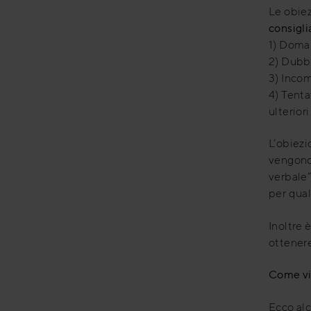
Le obiez
consigli
1) Doman
2) Dubbi
3) Incom
4) Tenta
ulterior
L’obiezi
vengono
verbale”
per qual
Inoltre 
ottenere
Come vi
Ecco alc