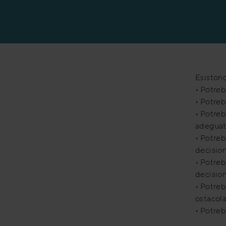
Formazione alle v
Formazione alle v
Esistono
• Potreb
• Potreb
• Potreb
adeguate
• Potreb
decision
• Potreb
decision
• Potreb
ostacola
• Potreb