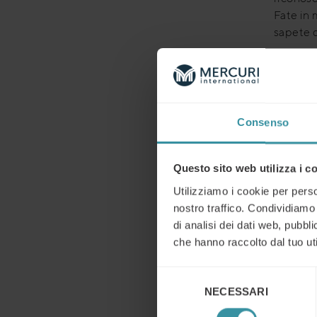
Fate in 
sapete 
E – Espl
Presenta
supporto
Usare pr
Consenso
Occorre 
fine e n
Questo sito web utilizza i c
Ricordat
Utilizziamo i cookie per perso
per chi
nostro traffico. Condividiamo 
persone
di analisi dei dati web, pubbl
messi s
che hanno raccolto dal tuo uti
atteggi
per sott
Selezione
NECESSARI
del
consenso