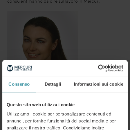
consulenti hanno da dire sul lavoro in Mercuri.
Consenso
Dettagli
Informazioni sui cookie
“Due giorni in Mercuri International non
sono uguali…..
Questo sito web utilizza i cookie
Utilizziamo i cookie per personalizzare contenuti ed
“Fare consulenza è un po’ come scalare una montagna
annunci, per fornire funzionalità dei social media e per
diversa ogni giorno. Ogni esperienza è diversa ed ogni
analizzare il nostro traffico. Condividiamo inoltre