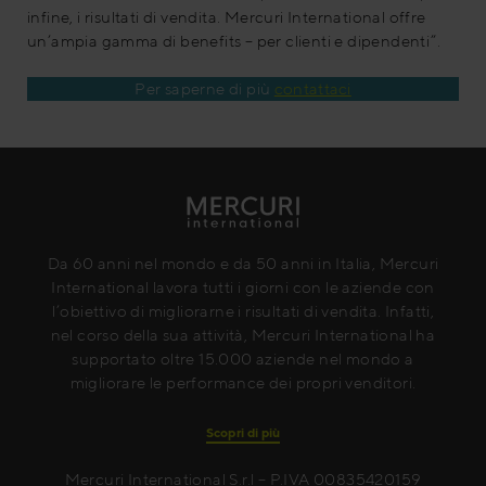
infine, i risultati di vendita. Mercuri International offre
un’ampia gamma di benefits – per clienti e dipendenti”.
Per saperne di più
contattaci
Da 60 anni nel mondo e da 50 anni in Italia, Mercuri
International lavora tutti i giorni con le aziende con
l’obiettivo di migliorarne i risultati di vendita. Infatti,
nel corso della sua attività, Mercuri International ha
supportato oltre 15.000 aziende nel mondo a
migliorare le performance dei propri venditori.
Scopri di più
Mercuri International S.r.l – P.IVA 00835420159