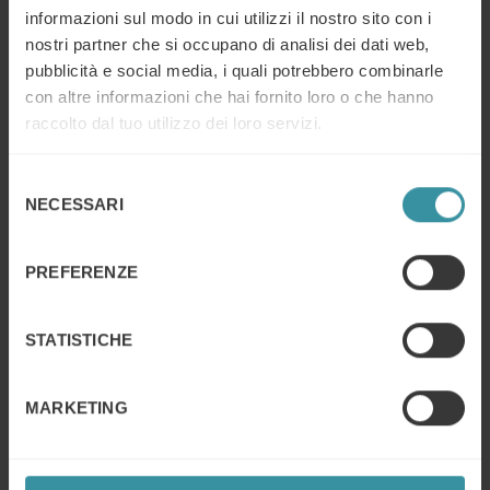
cliente con cui lavoro pone rappresenta una nuova sfida
informazioni sul modo in cui utilizzi il nostro sito con i
professionale che, una volta vinta, diventa fonte di
nostri partner che si occupano di analisi dei dati web,
soddisfazione personale”.
pubblicità e social media, i quali potrebbero combinarle
con altre informazioni che hai fornito loro o che hanno
raccolto dal tuo utilizzo dei loro servizi.
Selezione
NECESSARI
del
consenso
PREFERENZE
STATISTICHE
MARKETING
“Non tutti i lavori offrono la possibilità di imparare e
crescere ogni giorno…..ma in Mercuri International,
sarete naturalmente motivati ad imparare e sperimentare
cose e prospettive diverse, da ogni contatto con i clienti e