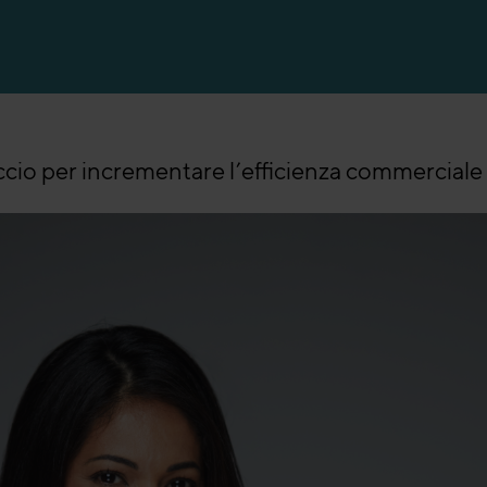
endite per il settore bancario
endite per l’industria manufatturiera
io per incrementare l’efficienza commerciale