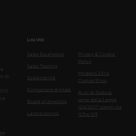
Link Utili
Sales Excellence
Privacy & Cookie
Policy
Sales Training
le
Modello 231 e
ti di
Sostenibilità
Codice Etico
Formazione digitale
.000
Aiuti di Stato ai
nce
sensi della Legge
Board of directors
124/2017 commi da
Lavora con noi
125 a 129
159