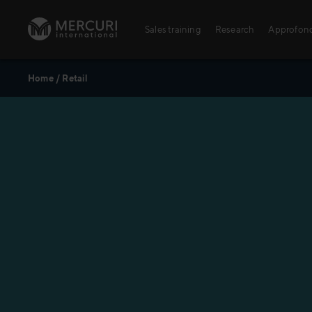
Vai al contenuto
Sales training
Research
Approfon
Home
/
Retail
Sales training
Digital training
Training topics
Sales excellence
Formazione alle v