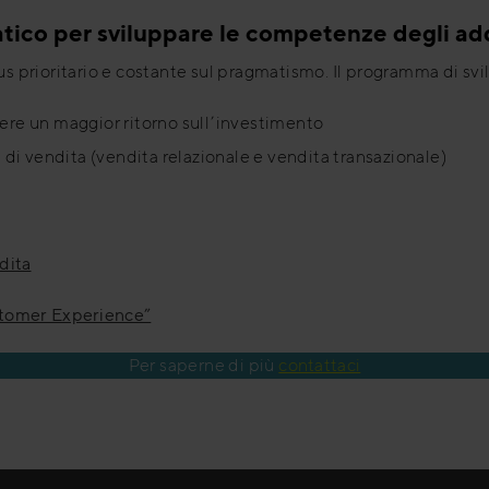
ico per sviluppare le competenze degli add
cus prioritario e costante sul pragmatismo. Il programma di sv
ere un maggior ritorno sull’investimento
i di vendita (vendita relazionale e vendita transazionale)
dita
stomer Experience”
Per saperne di più
contattaci