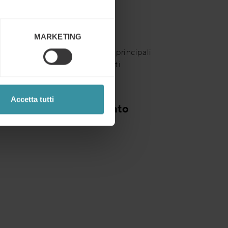
MARKETING
ia esperienza per individuare le principali
e di piani di azione concreti volti
Accetta tutti
one efficace di un punto