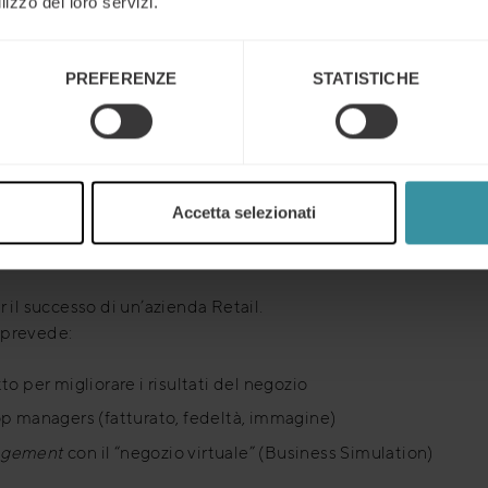
lizzo dei loro servizi.
:
ta
PREFERENZE
STATISTICHE
uale, Mercuri International offre il valore aggiunto della propr
rità. In più supporta il cliente nella definizione e realizzazion
ari.
Accetta selezionati
 per sviluppare le competenze per la gesti
 il successo di un’azienda Retail.
 prevede:
 per migliorare i risultati del negozio
hop managers (fatturato, fedeltà, immagine)
agement
con il “negozio virtuale” (Business Simulation)