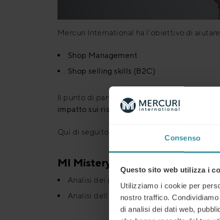
Mercuri International ha l’obiettivo di aiutare 
Shop Management
Shop selling skills (B2C)
Il punto di partenza per garantire l’efficacia
impatto sui risultati.
Qui di seguito troverete alcuni esempi di str
Consenso
MI Mistery Shopping:
Questo sito web utilizza i c
Analisi dei punti vendita e dei comportam
Utilizziamo i cookie per perso
Analisi dell’efficienza della gestione dell
nostro traffico. Condividiamo 
di analisi dei dati web, pubbl