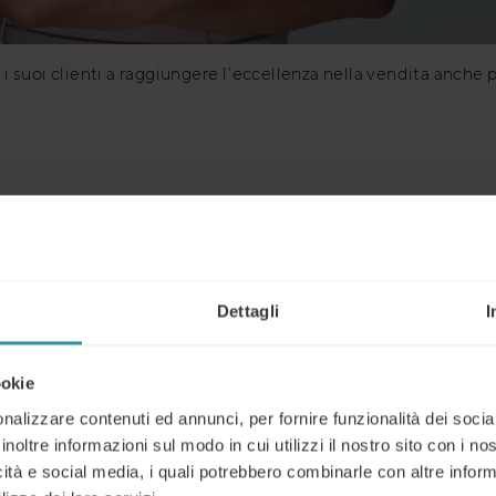
i suoi clienti a raggiungere l’eccellenza nella vendita anche per
 di un progetto di sviluppo è l’individuazione delle
aree di mi
umenti dedicati al settore Retail:
Dettagli
I
ookie
enti dei venditori
nalizzare contenuti ed annunci, per fornire funzionalità dei socia
e attività di vendita e dei team commerciali
inoltre informazioni sul modo in cui utilizzi il nostro sito con i n
icità e social media, i quali potrebbero combinarle con altre inform