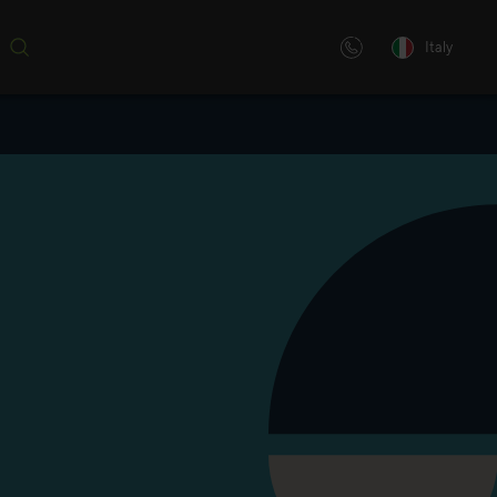
Italy
opri come
ione digitale, personalizzata o
per i nostri
 creiamo soluzioni di
tive avanzate, specificamente
enze.