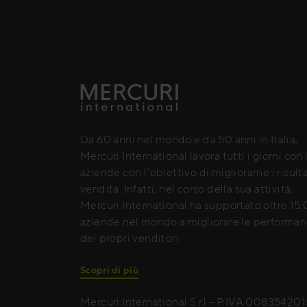
Da 60 anni nel mondo e da 50 anni in Italia,
Mercuri International lavora tutti i giorni con 
aziende con l’obiettivo di migliorarne i risulta
vendita. Infatti, nel corso della sua attività,
Mercuri International ha supportato oltre 15
aziende nel mondo a migliorare le performa
dei propri venditori.
Scopri di più
Mercuri International S.r.l – P.IVA 00835420