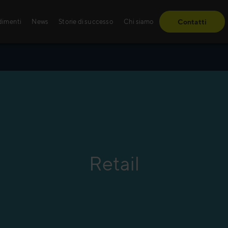
dimenti
News
Storie di successo
Chi siamo
Contatti
Storie di successo
Sales training
Dagli ostacoli alle tappe fondamentali – sc
Che si tratti di formaz
le nostre soluzioni hanno fatto la differenza 
guidata da istruttori –
clienti.
apprendimento innova
adattate alle tue esig
Retail
Scopri di più
Leggi di più
endite per il settore dell’agribusiness