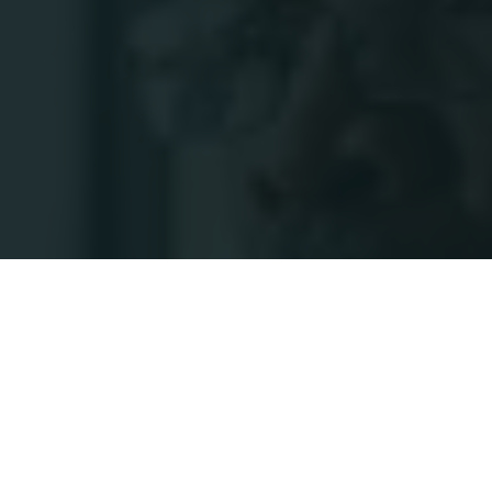
Alcuni dati del report
591
professionisti delle vendite a livello
globale hanno partecipato al