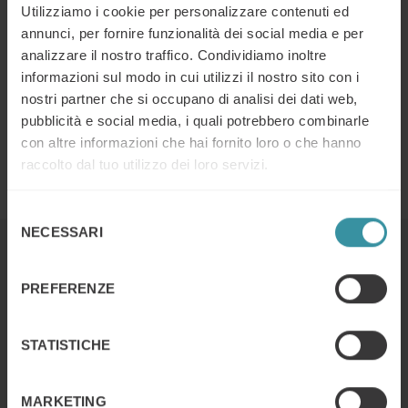
Utilizziamo i cookie per personalizzare contenuti ed
annunci, per fornire funzionalità dei social media e per
analizzare il nostro traffico. Condividiamo inoltre
informazioni sul modo in cui utilizzi il nostro sito con i
nostri partner che si occupano di analisi dei dati web,
pubblicità e social media, i quali potrebbero combinarle
con altre informazioni che hai fornito loro o che hanno
raccolto dal tuo utilizzo dei loro servizi.
Selezione
NECESSARI
del
Continua a leggere
consenso
PREFERENZE
Digital learning, cos’è e come farlo in
STATISTICHE
azienda
Continua a leggere
MARKETING