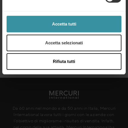
Strategie di prezzo: come scegliere il
modello vincente
Accetta tutti
Continua a leggere
Accetta selezionati
Smarketing: cos’è e perché è
importante
Continua a leggere
Rifiuta tutti
Da 60 anni nel mondo e da 50 anni in Italia, Mercuri
International lavora tutti i giorni con le aziende con
l’obiettivo di migliorarne i risultati di vendita. Infatti,
nel corso della sua attività, Mercuri International ha