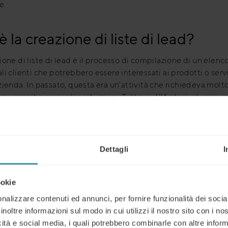
e.
è la creazione di liste di lead?
ione di liste di lead è il processo di compilazione di un elenco
li clienti che potrebbero essere interessati ai prodotti o servi
zienda. In passato, questa era un’attività che richiedeva mol
 su ricerche manuali e intuizioni. Tuttavia, l’IA sta rivoluzion
rocesso, permettendo di automatizzare la raccolta di dati, l’a
la modellazione predittiva, rendendo la lead generation più
te che mai.
Dettagli
I
proccio tradizionale alla creazione 
ookie
 di lead
nalizzare contenuti ed annunci, per fornire funzionalità dei socia
inoltre informazioni sul modo in cui utilizzi il nostro sito con i n
 capire come l’IA stia cambiando le regole del gioco, è utile
icità e social media, i quali potrebbero combinarle con altre inform
ere i metodi tradizionali per costruire una lista di lead. Le 