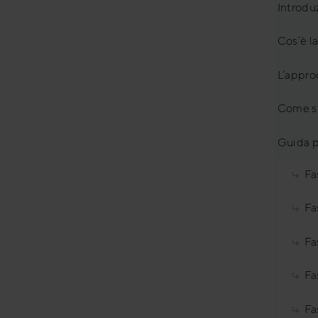
Introdu
Cos’è la
L’approc
Come st
Guida p
Fa
Fa
Fa
Fa
Fa