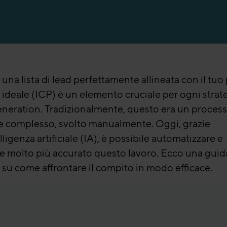
endite per il settore bancario
endite per l’industria manufatturiera
una lista di lead perfettamente allineata con il tuo 
 ideale (ICP) è un elemento cruciale per ogni strate
eneration. Tradizionalmente, questo era un proces
e complesso, svolto manualmente. Oggi, grazie
elligenza artificiale (IA), è possibile automatizzare e
e molto più accurato questo lavoro. Ecco una guid
a su come affrontare il compito in modo efficace.