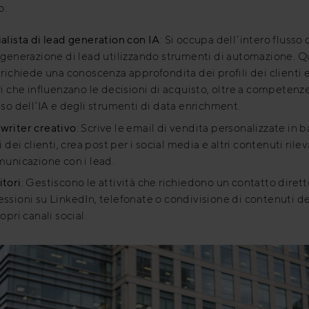
o:
alista di lead generation con IA
: Si occupa dell’intero flusso 
 generazione di lead utilizzando strumenti di automazione. 
 richiede una conoscenza approfondita dei profili dei clienti 
ri che influenzano le decisioni di acquisto, oltre a competenz
uso dell’IA e degli strumenti di data enrichment.
riter creativo
: Scrive le email di vendita personalizzate in b
li dei clienti, crea post per i social media e altri contenuti rile
municazione con i lead.
tori
: Gestiscono le attività che richiedono un contatto diret
ssioni su LinkedIn, telefonate o condivisione di contenuti d
opri canali social.