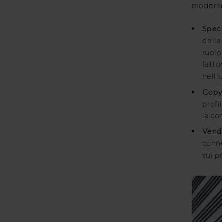
modern
Speci
della
ruolo
fatto
nell’
Copyw
profi
la co
Vendi
conne
sui pr