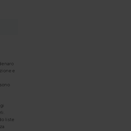
 denaro
azione e
 sono
gi
li.
o liste
nza