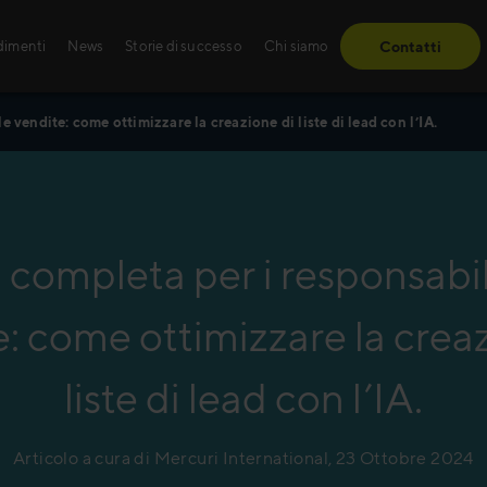
dimenti
News
Storie di successo
Chi siamo
Contatti
e vendite: come ottimizzare la creazione di liste di lead con l’IA.
Storie di successo
Sales training
Dagli ostacoli alle tappe fondamentali – sc
Che si tratti di formaz
completa per i responsabil
le nostre soluzioni hanno fatto la differenza 
guidata da istruttori –
clienti.
apprendimento innova
: come ottimizzare la crea
adattate alle tue esig
Scopri di più
Leggi di più
liste di lead con l’IA.
endite per il settore dell’agribusiness
Articolo a cura di Mercuri International, 23 Ottobre 2024