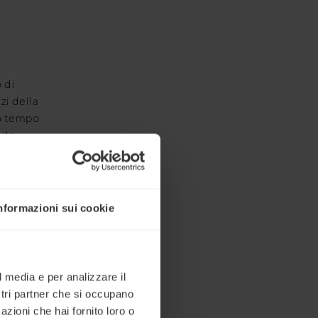
 di
zi della
to tempo
ando
nalisi e
nformazioni sui cookie
di
l media e per analizzare il
ostri partner che si occupano
azioni che hai fornito loro o
aziende