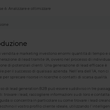
se 6: Analizzare e ottimizzare
sione
oduzione
i vendita e marketing investono enormi quantità di tempo e
nerazione di lead tramite IA, ovvero nel processo di individu
ione di potenziali clienti. Una generazione di lead efficace è
le per il successo di qualsiasi azienda. Nell’era dell’IA, non ci
e per sprecare risorse in ricerche o contatti di scarsa qualità.
sso di lead generation B2B può essere suddiviso in tre passag
i: trovare i lead, raccogliere informazioni su di loro e contattar
uida si concentra in particolare su come trovare i lead creand
ecchino il vostro profilo cliente ideale, utilizzando l’intellige