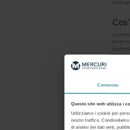
artificial
Cos’
La creaz
potenzia
vostra a
e basata
questo p
persino 
efficien
Consenso
L’ap
Questo sito web utilizza i c
liste
Utilizziamo i cookie per perso
nostro traffico. Condividiamo 
Prima di
di analisi dei dati web, pubbl
comprend