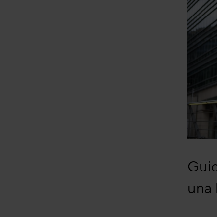
Guid
una l