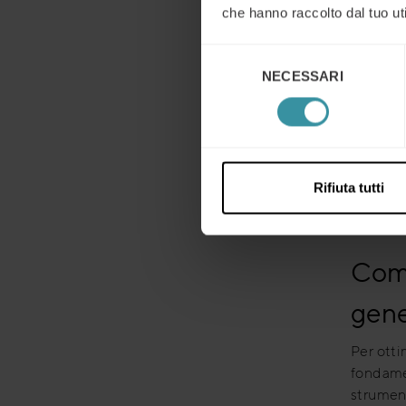
che hanno raccolto dal tuo uti
di solit
settore,
Selezione
tracciar
NECESSARI
del
efficacia
consenso
Il proce
trascorr
adatti a
Rifiuta tutti
tempo, m
artifici
Come
gene
Per otti
fondamen
strument