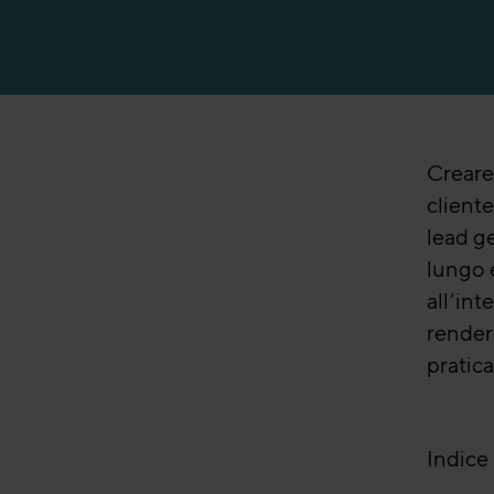
Formazione alle v
Formazione alle v
Creare 
cliente
lead g
lungo 
all’int
render
pratic
Indice