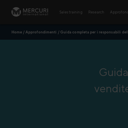
Vai al contenuto
Sales training
Research
Approfon
Home
/
Approfondimenti
/
Guida completa per i responsabili dell
Sales training
Digital training
Training topics
Guida 
Sales excellence
vendite
Formazione alle v