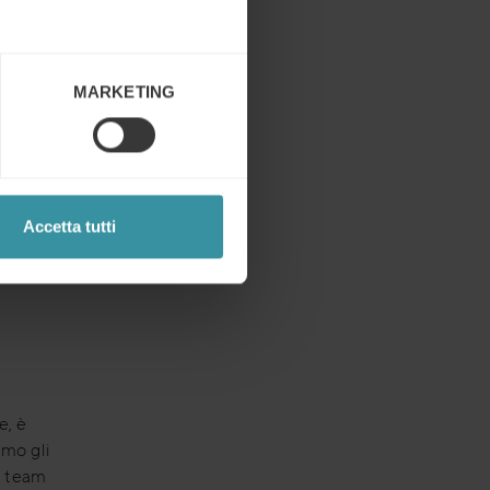
nti del
RM per
rta
MARKETING
ita
vano poco
di
Accetta tutti
e, è
imo gli
n team