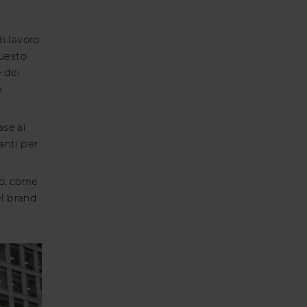
di lavoro
Questo
e dei
e
ase ai
vanti per
to, come
el brand