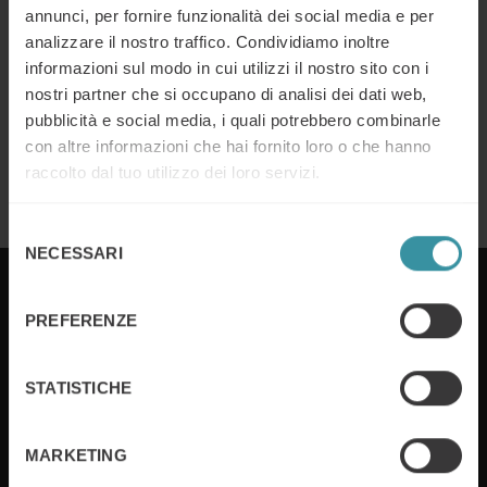
modello vincente
annunci, per fornire funzionalità dei social media e per
analizzare il nostro traffico. Condividiamo inoltre
Continua a leggere
informazioni sul modo in cui utilizzi il nostro sito con i
nostri partner che si occupano di analisi dei dati web,
pubblicità e social media, i quali potrebbero combinarle
Smarketing: cos’è e perché è
con altre informazioni che hai fornito loro o che hanno
importante
raccolto dal tuo utilizzo dei loro servizi.
Continua a leggere
Selezione
NECESSARI
del
consenso
PREFERENZE
Da 60 anni nel mondo e da 50 anni in Italia, Mercuri
STATISTICHE
International lavora tutti i giorni con le aziende con
l’obiettivo di migliorarne i risultati di vendita. Infatti,
nel corso della sua attività, Mercuri International ha
MARKETING
supportato oltre 15.000 aziende nel mondo a
migliorare le performance dei propri venditori.