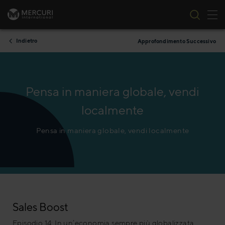
All
Vai al contenuto
Indietro
Approfondimento Successivo
Pensa in maniera globale, vendi
localmente
Pensa in maniera globale, vendi localmente
Sales Boost
Episodio 14: In un’economia sempre più globalizzata,