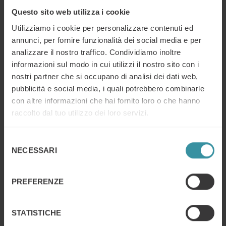
essere specifica e dettagliata. Dichiarazioni come “siamo i
Questo sito web utilizza i cookie
migliori” o “più economico” non sono rilevanti. D’altra
Utilizziamo i cookie per personalizzare contenuti ed
parte, dati, statistiche e Case Study (casi basati sui fatti
annunci, per fornire funzionalità dei social media e per
che dimostrano il valore aggiunto della vostra proposta),
possono aiutare a tracciare la linea di confine tra il vostro
analizzare il nostro traffico. Condividiamo inoltre
prodotto e il resto del mercato.
informazioni sul modo in cui utilizzi il nostro sito con i
nostri partner che si occupano di analisi dei dati web,
3. Illustrate per rendere memorabile
pubblicità e social media, i quali potrebbero combinarle
con altre informazioni che hai fornito loro o che hanno
Una proposta di grande valore è di scarso aiuto se non
raccolto dal tuo utilizzo dei loro servizi.
viene ricordata. Quindi è necessario renderla
indimenticabile.
Selezione
Utilizzate le immagini per facilitare un richiamo nella
NECESSARI
del
mente del cliente. Le immagini di un prodotto
consenso
rimangono in memoria molto tempo dopo che le
parole ad essa associate sono state cancellate.
PREFERENZE
Create strumenti di supporto che rimangono in mente
facilmente: grafici, infografiche, immagini e titoli
STATISTICHE
illustrativi, per evidenziare i punti di forza e la
superiorità del vostro prodotto/servizio. Strutturare la