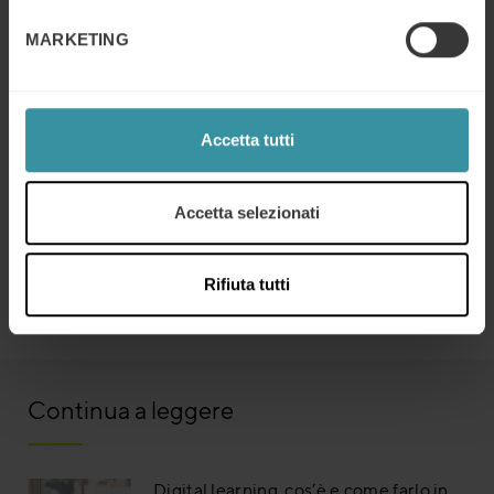
“value proposition” in questo modo ne aumenta la
MARKETING
potenza e l’impatto.
La parte migliore di questi tre punti è che non richiedono
alcun cambiamento nelle caratteristiche del prodotto.
Accetta tutti
Non c’è bisogno di utilizzare grandi budget di spesa o di
coinvolgere il marketing. La ‘value proposition’ può
essere resa più potente semplicemente rielaborandola e
Accetta selezionati
dandole la giusta visibilità.
Torniamo alla “Spark Contest” citata all’inizio. Quale
Rifiuta tutti
sarebbe la tua proposta per il concorso ora?
Continua a leggere
Digital learning, cos’è e come farlo in