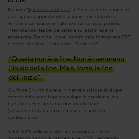
Il nuovo “
Hybrid Sales Report
” di Mercuri International dà
uno sguardo approfondito a come il mercato delle
vendite è cambiato nell’ultimo e tumultuoso periodo,
intervistando i leader del settore sulle loro recenti
esperienze. Esamina i pro e i contro della formazione F2F
rispetto all’online – e si chiede: “E adesso?”
“Questa non è la fine. Non è nemmeno
l’inizio della fine. Ma è, forse, la fine
dell’inizio”.
Ok, forse Churchill aveva in mente qualcosa di più per il
mondo delle vendite prima e dopo la pandemia, ma il
punto è questo: abbiamo dovuto adattarci
(velocemente) ad una realtà che è in costante
cambiamento
Oltre l’89% delle aziende hanno subito un forte
contraccolpo con la pandemia nel 2020, rendendo