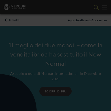
All
Vai al contenuto
Indietro
Approfondimento Successivo
‘Il meglio dei due mondi’ – come la
vendita ibrida ha sostituito il New
Normal
Articolo a cura di Mercuri International, 16 Dicembre
2021
SCOPRI DI PIÙ