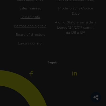
Sales Training
Modello 231 e Codice
Etico
Sostenibilità
Aiuti di Stato ai sensi della
Formazione digitale
Legge 124/2017 commi
da 125 a 129
Board of directors
Lavora con noi
Seguici
Pulsan