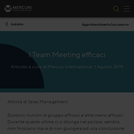
All
Vai al contenuto
Indietro
Approfondimento Successivo
I Team Meeting efficaci
Articolo a cura di Mercuri International, 1 Agosto 2019
Attività di Sales Management
Esistono riunioni di gruppo efficaci e altre meno efficaci.
Durante queste ultime ci si dilunga nel parlare; sembra
non finiscano mai e di non giungere ad una conclusione.