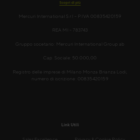
Scopri di più
Mercuri International S.r.l – P.IVA 00835420159
REA MI – 783743
Gruppo socetario: Mercuri International Group ab
Cap. Sociale: 50.000,00
Registro delle imprese di Milano Monza Brianza Lodi,
numero di iscrizione: 00835420159
Link Utili
Sales Excellence
Privacy & Cookie Policy