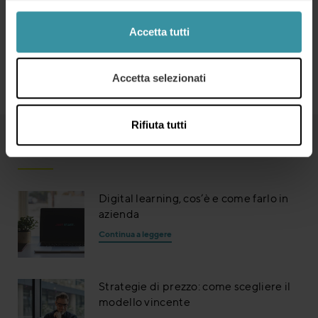
Distribuite il verbale della riunione entro le 24 ore
successive.
Accetta tutti
Accetta selezionati
Contattaci
Rifiuta tutti
Continua a leggere
Digital learning, cos’è e come farlo in
azienda
Continua a leggere
Strategie di prezzo: come scegliere il
modello vincente