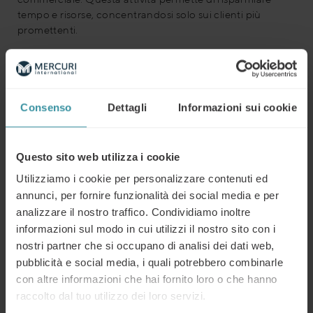
tempo e risorse, concentrandosi solo sui clienti più
promettenti.
I benefici dell’
attività di prospecting
sono molteplici. Tra i
vantaggi principali troviamo:
Consenso
Dettagli
Informazioni sui cookie
Maggiore efficienza
: il team di vendita si concentra su
opportunità qualificate, riducendo il tempo perso su
contatti non interessati.
Questo sito web utilizza i cookie
Aumento delle conversioni
: indirizzando le risorse
verso prospect con un reale interesse, aumenta la
Utilizziamo i cookie per personalizzare contenuti ed
probabilità di chiudere la vendita.
annunci, per fornire funzionalità dei social media e per
Migliore relazione con il cliente
: comprendere le
analizzare il nostro traffico. Condividiamo inoltre
esigenze del
cliente prospect
permette di instaurare
informazioni sul modo in cui utilizzi il nostro sito con i
relazioni più solide e personalizzate.
nostri partner che si occupano di analisi dei dati web,
pubblicità e social media, i quali potrebbero combinarle
B2B prospecting: strategie e strumenti
con altre informazioni che hai fornito loro o che hanno
raccolto dal tuo utilizzo dei loro servizi.
utili