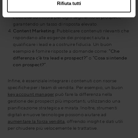
Rifiuta tutti
mirate può essere una delle tecniche di
lead
prospecting
più efficaci. Queste email devono essere
costruite su misura per ogni segmento di prospect,
garantendo un tasso di risposta elevato.
Content Marketing
: Pubblicare contenuti rilevanti che
rispondano alle esigenze dei prospect aiuta a
qualificare i lead e a costruire fiducia. Un buon
esempio è fornire risposte a domande come:
“Che
differenza c’è tra lead e prospect?”
o
“Cosa si intende
con prospect?”
.
Infine, è essenziale integrare i contenuti con risorse
specifiche per i team di vendita. Per esempio, un buon
key account manager
può fare la differenza nella
gestione dei prospect più importanti, utilizzando una
pianificazione strategica e mirata. Inoltre, strumenti
digitali e nuove tecnologie possono aiutare ad
aumentare la forza vendita
, offrendo insight e dati utili
per chiudere più velocemente le trattative.