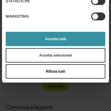
STATISTICHE
vada fuori strada.
Chiarite gli argomenti. Utilizzate un processo
disciplinato per raccogliere le informazioni e prendete
MARKETING
una decisione. Fate il vostro meglio per raggiungere il
consenso che riguarda le decisioni chiave. Riassumete
i punti importanti.
Gestite il tempo. Se necessario, incaricate qualcuno di
Accetta tutti
tenere il tempo.
Chiarite quali sono le responsabilità delle singole
persone.
Accetta selezionati
Distribuite il verbale della riunione entro le 24 ore
successive.
Rifiuta tutti
Contattaci
Continua a leggere