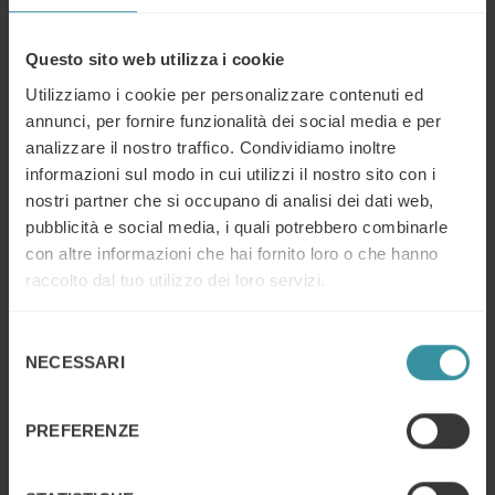
persone che pensate di invitare sono davvero
necessarie?
Sviluppate un programma ordinato logicamente e
Questo sito web utilizza i cookie
distribuite il tempo della riunione secondo il livello di
Utilizziamo i cookie per personalizzare contenuti ed
urgenza e di importanza degli argomenti che volete
annunci, per fornire funzionalità dei social media e per
discutere. Indicate chiaramente gli elementi di
analizzare il nostro traffico. Condividiamo inoltre
discussione.
Inviate un avviso della riunione e un promemoria che
informazioni sul modo in cui utilizzi il nostro sito con i
contiene lo scopo, il luogo, il tempo e le informazioni
nostri partner che si occupano di analisi dei dati web,
necessarie per parteciparvi.
pubblicità e social media, i quali potrebbero combinarle
Siate puntuali così da poter gestire la riunione in modo
con altre informazioni che hai fornito loro o che hanno
efficace e disciplinato. Le persone che arrivano in
raccolto dal tuo utilizzo dei loro servizi.
ritardo devono recuperare da sole le informazioni che
si sono perse. Annullate la riunione nel caso di assenza
Selezione
di alcuni membri essenziali.
NECESSARI
del
Assicuratevi che qualcuno sia incaricato di verbalizzare
la riunione. Standardizzate il formato della
consenso
verbalizzazione.
PREFERENZE
Stabilizzate gli obiettivi della riunione. Rivedete i punti
dell’agenda e le azioni previste.
Seguite l’ordine dell’agenda. Impedite che l’incontro