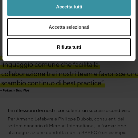
migliori pratiche. Questa dinamica di condivisione
Accetta tutti
assicura che le competenze acquisite non restino
teoriche, ma vengano integrate nelle attività quotidiane.
È inoltre previsto un workshop di follow-up per la
Accetta selezionati
prossima primavera, volto a rafforzare ulteriormente e
valutare l’applicazione di queste tecniche sul campo.
Rifiuta tutti
Grazie alla formazione, ora condividiamo un
linguaggio comune che facilita la
collaborazione tra i nostri team e favorisce un
scambio continuo di best practice”
Fabien Bouillot
Le riflessioni dei nostri consulenti: un successo condiviso
Per Armand Lefebvre e Philippe Dubois, consulenti del
settore bancario di Mercuri International, la formazione
alla negoziazione condotta con la BPBFC è un esempio