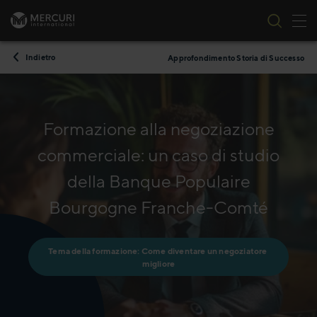
All
Vai al contenuto
Indietro
Approfondimento Storia di Successo
Formazione alla negoziazione
commerciale: un caso di studio
della Banque Populaire
Bourgogne Franche-Comté
Tema della formazione: Come diventare un negoziatore 
migliore