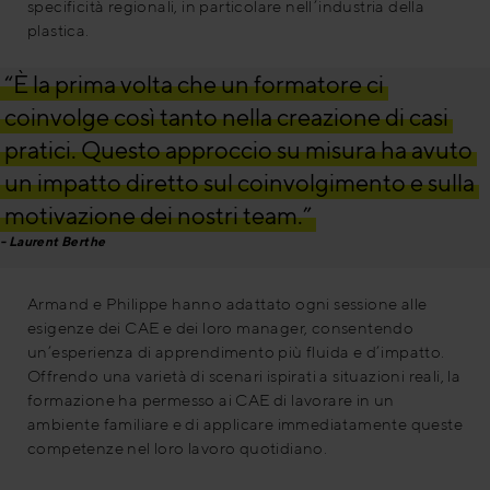
specificità regionali, in particolare nell’industria della
plastica.
“È la prima volta che un formatore ci
coinvolge così tanto nella creazione di casi
pratici. Questo approccio su misura ha avuto
un impatto diretto sul coinvolgimento e sulla
motivazione dei nostri team.”
Laurent Berthe
Armand e Philippe hanno adattato ogni sessione alle
esigenze dei CAE e dei loro manager, consentendo
un’esperienza di apprendimento più fluida e d’impatto.
Offrendo una varietà di scenari ispirati a situazioni reali, la
formazione ha permesso ai CAE di lavorare in un
ambiente familiare e di applicare immediatamente queste
competenze nel loro lavoro quotidiano.