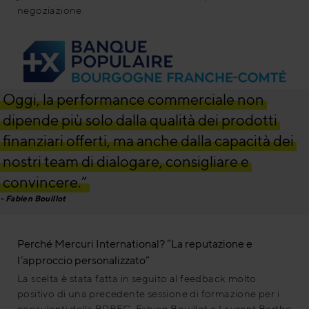
negoziazione.
Oggi, la performance commerciale non
dipende più solo dalla qualità dei prodotti
finanziari offerti, ma anche dalla capacità dei
nostri team di dialogare, consigliare e
convincere.”
Fabien Bouillot
Perché Mercuri International? “La reputazione e
l’approccio personalizzato”
La scelta è stata fatta in seguito al feedback molto
positivo di una precedente sessione di formazione per i
consulenti della BPBFC. Fabien Bouillot e Laurent Berthe