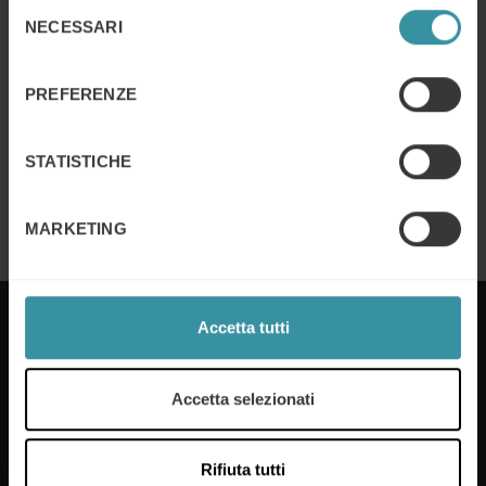
Selezione
Trasformare la presenza fieristica in
NECESSARI
del
una crescita aziendale tangibile per
consenso
l’agroindustria
PREFERENZE
Continua a leggere
AHI Carrier punta sulla Value-Based
STATISTICHE
Selling
Continua a leggere
MARKETING
Accetta tutti
Da 60 anni nel mondo e da 50 anni in Italia, Mercuri
Accetta selezionati
International lavora tutti i giorni con le aziende con
l’obiettivo di migliorarne i risultati di vendita. Infatti,
nel corso della sua attività, Mercuri International ha
Rifiuta tutti