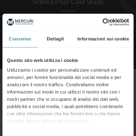
Scarica il tuo Case Study
Questo sito è protetto da reCAPTCHA e si applicano la Google
Privacy Policy
e
Consenso
Dettagli
Informazioni sui cookie
Termini di Servizio
.
Accetto i
termini e condizioni
Questo sito web utilizza i cookie
Utilizziamo i cookie per personalizzare contenuti ed
annunci, per fornire funzionalità dei social media e per
Continua a leggere
analizzare il nostro traffico. Condividiamo inoltre
informazioni sul modo in cui utilizzi il nostro sito con i
nostri partner che si occupano di analisi dei dati web,
ABB e l’implementazione globale
pubblicità e social media, i quali potrebbero combinarle
della vendita basata sul valore
con altre informazioni che hai fornito loro o che hanno
Continua a leggere
raccolto dal tuo utilizzo dei loro servizi.