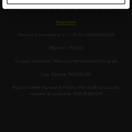
supportato oltre 15.000 aziende nel mondo a
migliorare le performance dei propri venditori.
Scopri di più
Mercuri International S.r.l – P.IVA 00835420159
REA MI – 783743
Gruppo socetario: Mercuri International Group ab
Cap. Sociale: 50.000,00
Registro delle imprese di Milano Monza Brianza Lodi,
numero di iscrizione: 00835420159